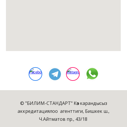
© "БИЛИМ-СТАНДАРТ" Көз карандысыз
аккредитациялоо агенттиги, Бишкек ш.,
Ч.Айтматов пр., 43/18