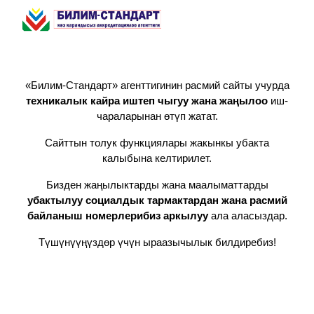
Skip to main content
Skip to navigation
«Билим-Стандарт» агенттигинин расмий сайты учурда
техникалык кайра иштеп чыгуу жана жаңылоо
иш-
чараларынан өтүп жатат.
Сайттын толук функциялары жакынкы убакта
калыбына келтирилет.
Бизден жаңылыктарды жана маалыматтарды
убактылуу социалдык тармактардан жана расмий
байланыш номерлерибиз аркылуу
ала аласыздар.
Түшүнүүңүздөр үчүн ыраазычылык билдиребиз!